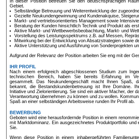
In dieser Position betreuen Sie den deutschsprachigen Ra
Gebiet.
Selbständige Betreuung und Weiterentwicklung der zugeordne
Gezielte Neukundengewinnung und Kundenakquise, Steigeru
Markt- und vertriebsorientiertes Management sowie Intensi
Beratung der Kunden hinsichtlich Technik und Produkt als ers
Aktive Markt- und Wettbewerbsbeobachtung, Markt- und Wett
Vorstellung des Leistungsspektrums z.B. auf Messen, Repr
Mitwirkung bei der Entwicklung von Absatzstrategien sowie d
Aktive Unterstützung und Ausführung von Sonderprojekten u
Aufgrund der Relevanz der Position arbeiten Sie eng mit der 
IHR PROFIL
Nach einem erfolgreich abgeschlossenen Studium zum Ingeni
technischen Bereich, haben Sie bereits Erfahrung im Ver
gesammelt. Das Neukundengeschäft macht Ihnen Spaß, das
bekannt, die Bestandskundenbetreuung ist Ihre Domäne. Ih
Initiative und Zielorientierung. Sie sind ein aktiver Macher, der 
Verantwortung übernehmen zu können und zu wollen. Kommunik
Spaß an einer selbständigen Arbeitsweise runden Ihr Profil ab.
BEWERBUNG
Geboten wird eine herausfordernde Position in einem renommi
mit Marktdominanz.
Ein ausgezeichnetes Produktportfolio und
Sie.
Wenn diese Position in einem inhabergeführten Familienunte