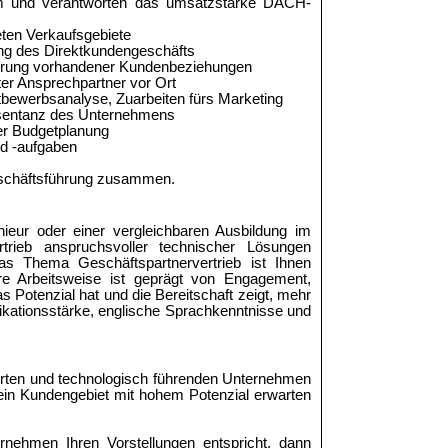
um und verantworten das umsatzstarke DACH-
ten Verkaufsgebiete
ng des Direktkundengeschäfts
vierung vorhandener Kundenbeziehungen
ter Ansprechpartner vor Ort
bewerbsanalyse, Zuarbeiten fürs Marketing
äsentanz des Unternehmens
er Budgetplanung
nd -aufgaben
Geschäftsführung zusammen.
eur oder einer vergleichbaren Ausbildung im
trieb anspruchsvoller technischer Lösungen
 Thema Geschäftspartnervertrieb ist Ihnen
re Arbeitsweise ist geprägt von Engagement,
das Potenzial hat und die Bereitschaft zeigt, mehr
ationsstärke, englische Sprachkenntnisse und
erten und technologisch führenden Unternehmen
 ein Kundengebiet mit hohem Potenzial erwarten
rnehmen Ihren Vorstellungen entspricht, dann