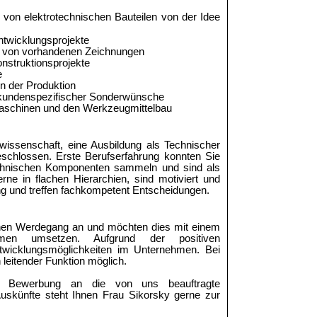
 von elektrotechnischen Bauteilen von der Idee
ntwicklungsprojekte
ng von vorhandenen Zeichnungen
onstruktionsprojekte
e
n der Produktion
ng kundenspezifischer Sonderwünsche
gmaschinen und den Werkzeugmittelbau
wissenschaft, eine Ausbildung als Technischer
geschlossen. Erste Berufserfahrung konnten Sie
technischen Komponenten sammeln und sind als
erne in flachen Hierarchien, sind motiviert und
ng und treffen fachkompetent Entscheidungen.
lichen Werdegang an und möchten dies mit einem
hmen umsetzen. Aufgrund der positiven
ntwicklungsmöglichkeiten im Unternehmen. Bei
 leitender Funktion möglich.
e Bewerbung an die von uns beauftragte
skünfte steht Ihnen Frau Sikorsky gerne zur