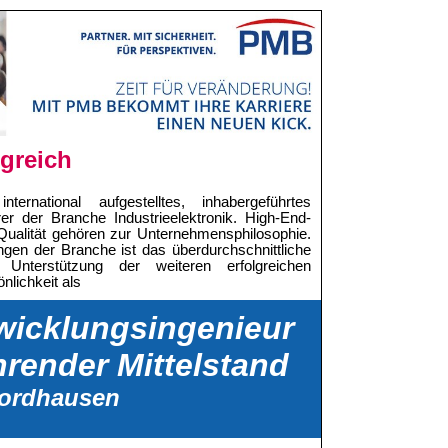
lgreich
ernational aufgestelltes, inhabergeführtes
er der Branche Industrieelektronik. High-End-
Qualität gehören zur Unternehmensphilosophie.
gen der Branche ist das überdurchschnittliche
 Unterstützung der weiteren erfolgreichen
nlichkeit als
twicklungsingenieur
hrender Mittelstand
Nordhausen