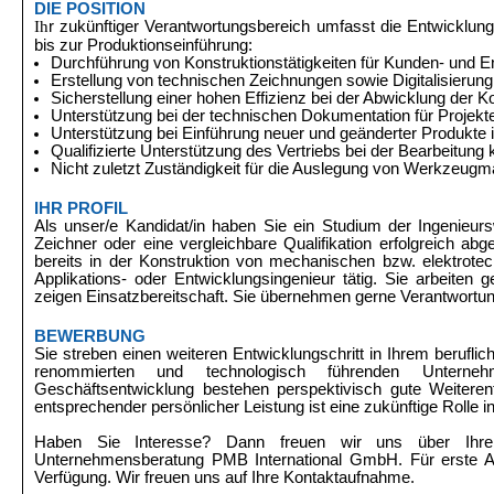
DIE POSITION
Ih
r zukünftiger Verantwortungsbereich
umfasst die Entwicklung
bis zur Produktionseinführung:
Durchführung von Konstruktionstätigkeiten für Kunden- und E
Erstellung von technischen Zeichnungen sowie Digitalisieru
Sicherstellung einer hohen Effizienz bei der Abwicklung der K
Unterstützung bei der technischen Dokumentation für Projekt
Unterstützung bei Einführung neuer und geänderter Produkte i
Qualifizierte Unterstützung des Vertriebs bei der Bearbeitu
Nicht zuletzt Zuständigkeit für die Auslegung von Werkzeu
IHR PROFIL
Als unser/e Kandidat/in haben Sie ein Studium der Ingenieurs
Zeichner oder eine vergleichbare Qualifikation erfolgreich ab
bereits in der Konstruktion von mechanischen bzw. elektro
Applikations- oder Entwicklungsingenieur tätig. Sie arbeiten g
zeigen Einsatzbereitschaft. Sie übernehmen gerne Verantwortu
BEWERBUNG
Sie streben einen weiteren Entwicklungschritt in Ihrem beruf
renommierten und technologisch führenden Unterne
Geschäftsentwicklung bestehen perspektivisch gute Weitere
entsprechender persönlicher Leistung ist eine zukünftige Rolle in
Haben Sie Interesse? Dann freuen wir uns über Ihr
Unternehmensberatung PMB International GmbH. Für erste Au
Verfügung. Wir freuen uns auf Ihre Kontaktaufnahme.